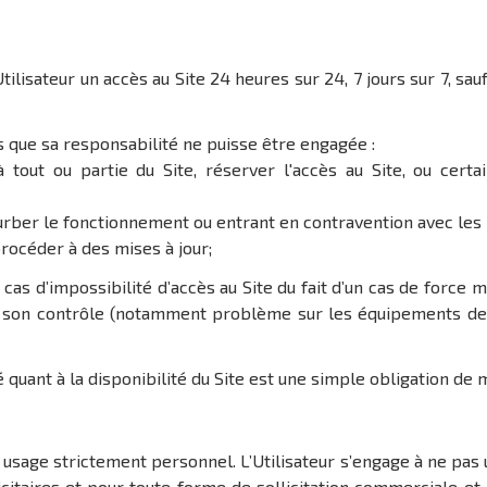
Utilisateur un accès au Site 24 heures sur 24, 7 jours sur 7, sa
 que sa responsabilité ne puisse être engagée :
 tout ou partie du Site, réserver l'accès au Site, ou cert
rber le fonctionnement ou entrant en contravention avec les lo
procéder à des mises à jour;
as d’impossibilité d’accès au Site du fait d’un cas de force ma
 son contrôle (notamment problème sur les équipements de l’
té quant à la disponibilité du Site est une simple obligation de
n usage strictement personnel. L’Utilisateur s’engage à ne pas 
licitaires et pour toute forme de sollicitation commerciale e